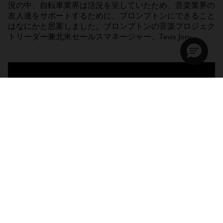
況の中、自転車業界は活況を呈していたため、音楽業界の
友人達をサポートするために、ブロンプトンにできること
はなにかと思案しました。ブロンプトンの音楽プロジェク
トリーダー兼北米セールスマネージャー、Tevis Jory ​