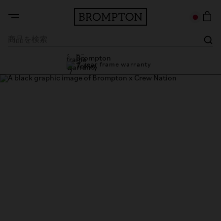
7 year frame warranty
Brompton Tokyo
7 year frame warranty