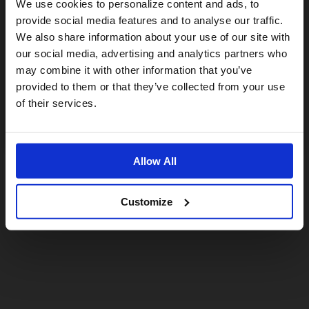
Visiting from the United States?
We use cookies to personalize content and ads, to
provide social media features and to analyse our traffic.
We also share information about your use of our site with
For a better experience, please visit our:
our social media, advertising and analytics partners who
may combine it with other information that you’ve
provided to them or that they’ve collected from your use
US website
of their services.
No, stay here
Allow All
Customize