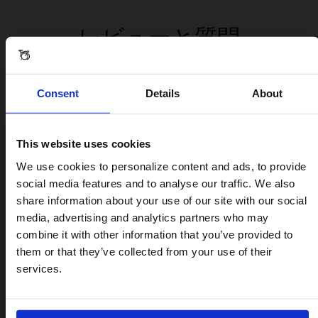
レビューと質問
BOTTLE HOLDER
Consent
Details
About
レビュー
This website uses cookies
Visiting from the United States?
We use cookies to personalize content and ads, to provide
social media features and to analyse our traffic. We also
share information about your use of our site with our social
For a better experience, please visit our:
media, advertising and analytics partners who may
combine it with other information that you’ve provided to
them or that they’ve collected from your use of their
US website
services.
No, stay here