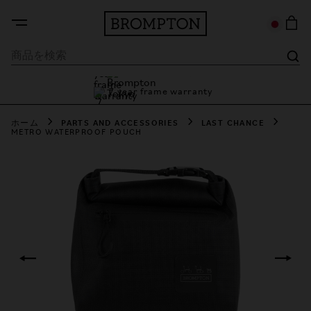
7 year frame warranty
Brompton Tokyo
7 year frame warranty
ホーム
PARTS AND ACCESSORIES
LAST CHANCE
METRO WATERPROOF POUCH