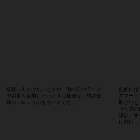
身軽に出かけたいときや、雨の日のライド
前面には
で容量を追加したいときに最適な、防水仕
スマート
様のフロント向きポーチです。
取り出せ
持ち運び
設計。す
に対応し