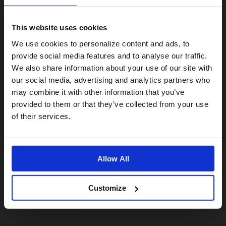
This website uses cookies
Visiting from the United States?
We use cookies to personalize content and ads, to
provide social media features and to analyse our traffic.
We also share information about your use of our site with
For a better experience, please visit our:
our social media, advertising and analytics partners who
may combine it with other information that you’ve
provided to them or that they’ve collected from your use
US website
of their services.
No, stay here
Allow All
Customize