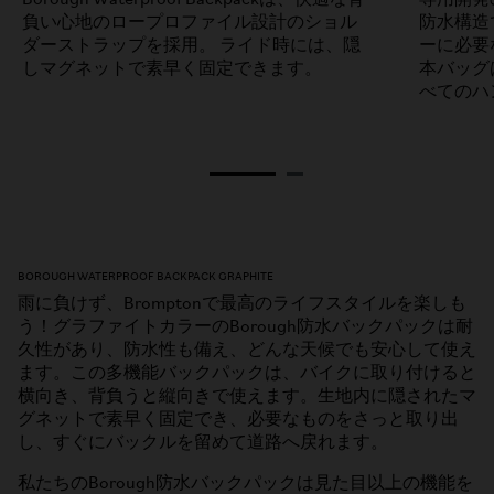
負い心地のロープロファイル設計のショル
防水構造
ダーストラップを採用。 ライド時には、隠
ーに必要
しマグネットで素早く固定できます。
本バッグは
べてのハ
BOROUGH WATERPROOF BACKPACK GRAPHITE
雨に負けず、Bromptonで最高のライフスタイルを楽しも
う！グラファイトカラーのBorough防水バックパックは耐
久性があり、防水性も備え、どんな天候でも安心して使え
ます。この多機能バックパックは、バイクに取り付けると
横向き、背負うと縦向きで使えます。生地内に隠されたマ
グネットで素早く固定でき、必要なものをさっと取り出
し、すぐにバックルを留めて道路へ戻れます。
私たちのBorough防水バックパックは見た目以上の機能を