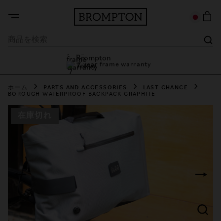
7 year frame warranty
Brompton Tokyo
7 year frame warranty
ホーム
PARTS AND ACCESSORIES
LAST CHANCE
BOROUGH WATERPROOF BACKPACK GRAPHITE
在庫切れ