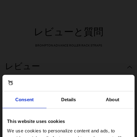
レビューと質問
BROMPTON ADVANCE ROLLER RACK STRAPS
レビュー
Consent
Details
About
This website uses cookies
Visiting from the United States?
We use cookies to personalize content and ads, to