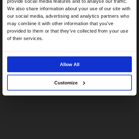
provide social media features and to analyse our traffic.
We also share information about your use of our site with
For a better experience, please visit our:
our social media, advertising and analytics partners who
may combine it with other information that you’ve
provided to them or that they’ve collected from your use
US website
of their services.
No, stay here
Allow All
Customize