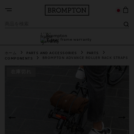
7 year frame warranty
Brompton Tokyo
7 year frame warranty
ホーム
PARTS AND ACCESSORIES
PARTS
COMPONENTS
BROMPTON ADVANCE ROLLER RACK STRAPS
在庫切れ