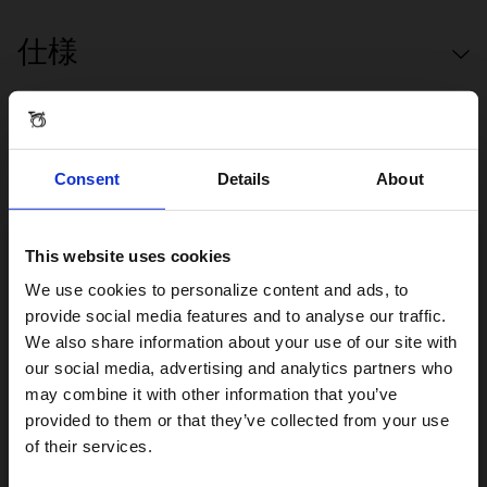
仕様
Consent
Details
About
レビューと質問
This website uses cookies
Visiting from the United States?
We use cookies to personalize content and ads, to
COLOURLAB SUPERLIGHT QUICK RELEASE PEDALS
provide social media features and to analyse our traffic.
We also share information about your use of our site with
For a better experience, please visit our:
our social media, advertising and analytics partners who
レビュー
may combine it with other information that you’ve
provided to them or that they’ve collected from your use
US website
of their services.
No, stay here