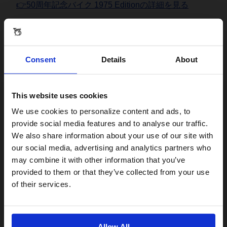
👉50周年記念バイク 1975 Editionの詳細を見る
Consent
Details
About
This website uses cookies
グラベルも走れる新モデル、G
Visiting from the United States?
We use cookies to personalize content and ads, to
Lineも
provide social media features and to analyse our traffic.
We also share information about your use of our site with
For a better experience, please visit our:
our social media, advertising and analytics partners who
さらに、日本では10月に発売予定のG Lineについて
may combine it with other information that you’ve
provided to them or that they’ve collected from your use
もウィルから紹介されました。
US website
of their services.
No, stay here
「G Lineは可能性を広げるバイク。ブロンプトンオー
ナーたちは冒険に出ることが大好きだから、彼らの可
Allow All