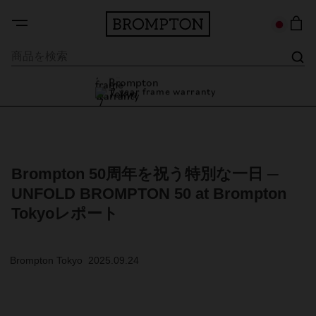
7 year frame warranty
Brompton Tokyo
7 year frame warranty
Brompton 50周年を祝う特別な一日 ─
UNFOLD BROMPTON 50 at Brompton
Tokyoレポート
Brompton Tokyo 2025.09.24