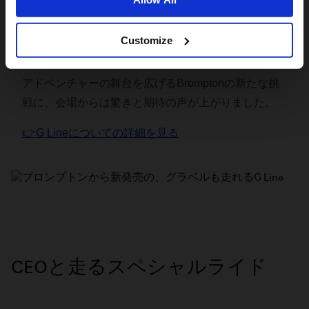
能性をもっと広げてくれる。私自身も来年、このバイ
クでアフリカを3000km旅する予定です！」
Customize
アドベンチャーの舞台を広げるBromptonの新たな挑
戦に、会場からは驚きと期待の声が上がりました。
👉G Lineについての詳細を見る
CEOと走るスペシャルライド