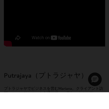
Putrajaya（プトラジャヤ）
プトラジャヤでビジネスを営むMariana。クライアント訪
問のたびに付きまとう交通渋滞は、長年の大きな悩みでし
た。 しかしBromptonと出会い、その問題は一変します。
もともと自転車が大好きだった彼女にとって、Brompton