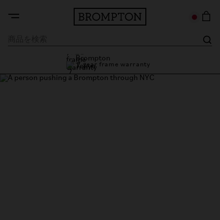
7 year frame warranty
Brompton Tokyo
7 year frame warranty
Bromptonオーナーのストー
リー