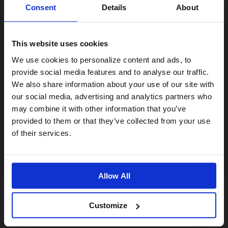
Consent
Details
About
This website uses cookies
Visiting from the United States?
We use cookies to personalize content and ads, to
provide social media features and to analyse our traffic.
We also share information about your use of our site with
For a better experience, please visit our:
our social media, advertising and analytics partners who
may combine it with other information that you’ve
provided to them or that they’ve collected from your use
US website
of their services.
No, stay here
Allow All
Customize