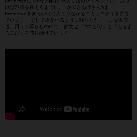
Bromptonに惹かれ仲間を求めて始めたイベントは、気づ
けば77回を数えるまでに。 “かぶきあげさん”は、
Bromptonをきっかけに人とつながるコミュニティを育て
ています。 そして導かれるように移住した、しまなみ海
道。日々の暮らしの中で、彼女は「つながり」と「走るよ
ろこび」を感じ続けています。