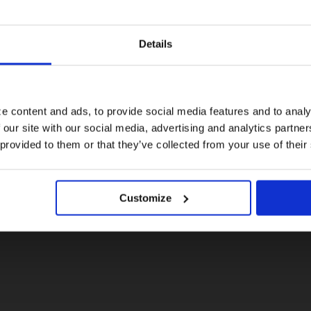
Details
Visiting from the United States?
For a better experience, please visit our:
e content and ads, to provide social media features and to analy
 our site with our social media, advertising and analytics partn
US website
 provided to them or that they’ve collected from your use of their
No, stay here
Customize