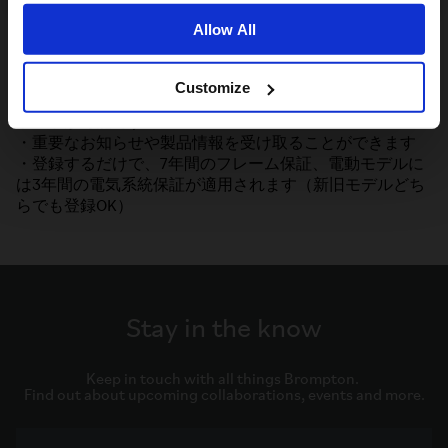
なぜ登録が必要？
Allow All
バイク登録は、あなたのBromptonを守るための大切なス
テップです。
Customize
・紛失や盗難時にも、シリアルナンバーの記録があればサ
ポートが可能です
・重要なお知らせや製品情報を受け取ることができます
・登録するだけで、7年間のフレーム保証、電動モデルに
は3年間の電気系統保証が適用されます（新旧モデルどち
らでも登録OK）
Stay in the know
Keep in touch with all things Brompton. 

Find out about upcoming collaborations, events and more.