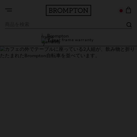
7 year frame warranty
Brompton Tokyo
7 year frame warranty