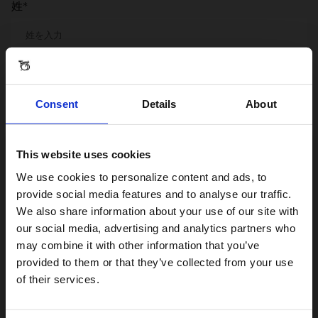
姓*
メールアドレス*
Consent
Details
About
シリアル番号*
シリアルナンバーの探し方
This website uses cookies
Visiting from the United States?
We use cookies to personalize content and ads, to
provide social media features and to analyse our traffic.
Bromptonの新商品やコラボ情報など、最新ニュース
We also share information about your use of our site with
を受け取る。
For a better experience, please visit our:
our social media, advertising and analytics partners who
may combine it with other information that you’ve
provided to them or that they’ve collected from your use
今すぐ登録
US website
of their services.
No, stay here