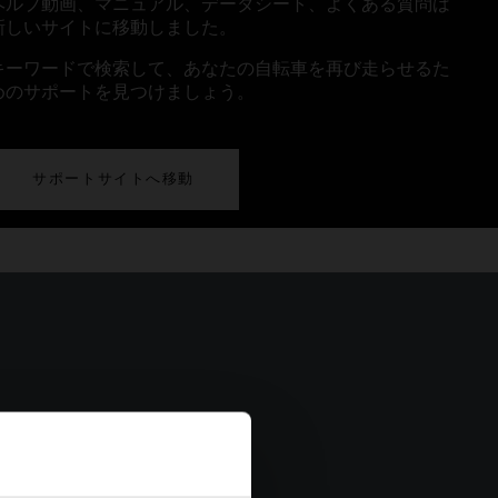
ヘルプ動画、マニュアル、データシート、よくある質問は
新しいサイトに移動しました。
キーワードで検索して、あなたの自転車を再び走らせるた
めのサポートを見つけましょう。
サポートサイトへ移動
クを登録しよう
ンプトンを購入したら、まず
録をしましょう。７年間のフ