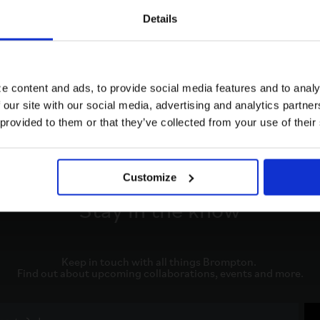
ださい
レー
Details
Visiting from the United States?
保証内容を見る
For a better experience, please visit our:
e content and ads, to provide social media features and to analy
 our site with our social media, advertising and analytics partn
US website
 provided to them or that they’ve collected from your use of their
No, stay here
Customize
Stay in the know
Keep in touch with all things Brompton. 

Find out about upcoming collaborations, events and more.